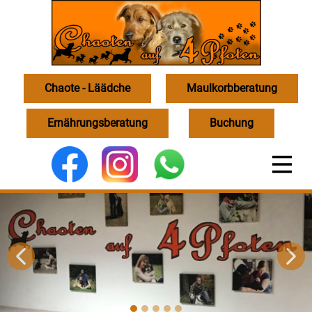
Chaote - Läädche
Maulkorbberatung
Ernährungsberatung
Buchung
undes