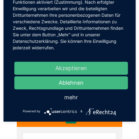
Funktionen aktiviert (Zustimmung). Nach erfolgter
Einwilligung verarbeiten wir und die beteiligten
Drittunternehmen Ihre personenbezogenen Daten für
verschiedene Zwecke. Detaillierte Informationen zu
Chaotensalon
Zweck, Rechtsgrundlage und Drittunternehmen finden
Sie unter dem Button „Mehr“ und in unserer
Datenschutzerklärung. Sie können Ihre Einwilligung
jederzeit widerrufen.
4.8
Akzeptieren
Hundeschule "Chaoten
Ablehnen
auf 4 Pfoten"
mehr
Empfohlen von 251 personen
Powered by
&
Würden sie empfehlen "Hundeschule "Chaoten auf 4
Pfoten""?
Ja
Nein