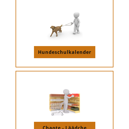
Hundeschulkalender
Chaote - Läädche