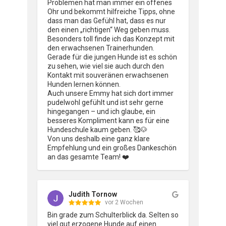
Problemen hat man immer ein offenes 
Ohr und bekommt hilfreiche Tipps, ohne 
dass man das Gefühl hat, dass es nur 
den einen „richtigen“ Weg geben muss.

Besonders toll finde ich das Konzept mit 
den erwachsenen Trainerhunden.

Gerade für die jungen Hunde ist es schön 
zu sehen, wie viel sie auch durch den 
Kontakt mit souveränen erwachsenen 
Hunden lernen können.

Auch unsere Emmy hat sich dort immer 
pudelwohl gefühlt und ist sehr gerne 
hingegangen – und ich glaube, ein 
besseres Kompliment kann es für eine 
Hundeschule kaum geben. 🥰🐶

Von uns deshalb eine ganz klare 
Empfehlung und ein großes Dankeschön 
an das gesamte Team! ❤️
Judith Tornow
vor 2 Wochen
Bin grade zum Schulterblick da. Selten so 
viel gut erzogene Hunde auf einen 