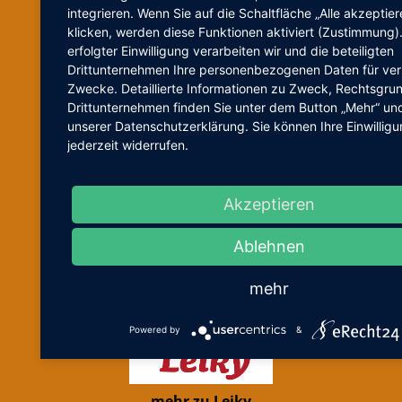
integrieren. Wenn Sie auf die Schaltfläche „Alle akzeptier
Ernährungsberatung
klicken, werden diese Funktionen aktiviert (Zustimmung)
Physiotherapie
erfolgter Einwilligung verarbeiten wir und die beteiligten
Tierheilpraktiker
Drittunternehmen Ihre personenbezogenen Daten für ve
Zwecke. Detaillierte Informationen zu Zweck, Rechtsgru
Drittunternehmen finden Sie unter dem Button „Mehr“ und
Partner
unserer Datenschutzerklärung. Sie können Ihre Einwillig
jederzeit widerrufen.
Kooperationspartner
Partner
Akzeptieren
Seminarpartner
Tierschutz
Ablehnen
Tierärzte
mehr
Powered by
&
mehr zu Leiky