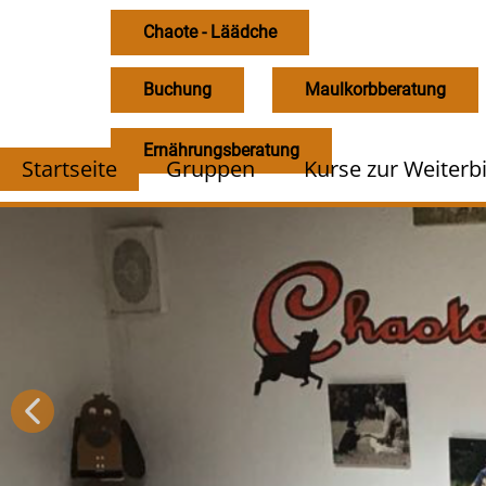
Chaote - Läädche
Buchung
Maulkorbberatung
Ernährungsberatung
Startseite
Gruppen
Kurse zur Weiterb