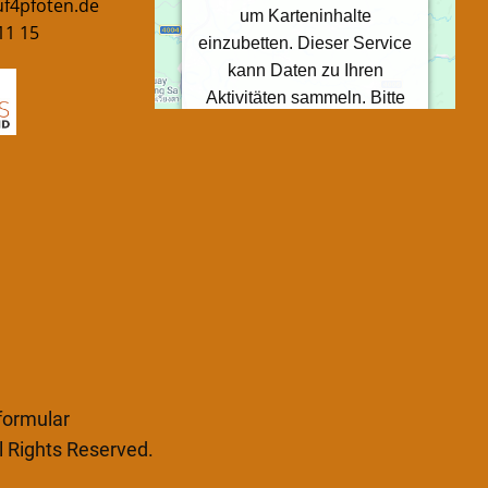
f4pfoten.de
um Karteninhalte
11 15
einzubetten. Dieser Service
kann Daten zu Ihren
Aktivitäten sammeln. Bitte
lesen Sie die Details durch
und stimmen Sie der
Nutzung des Service zu, um
diese Karte anzuzeigen.
Mehr Informationen
Akzeptieren
Powered by
Usercentrics
Consent Management Platform
formular
l Rights Reserved.