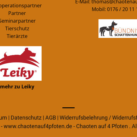
E-Mail:
thomas@chaotenau
operationspartner
Mobil: 0176 / 20 11 
Partner
Seminarpartner
Tierschutz
Tierärzte
mehr zu Leiky
sum
|
Datenschutz
|
AGB
|
Widerrufsbelehrung / Widerrufs
- www.chaotenauf4pfoten.de - Chaoten auf 4 Pfoten . Al